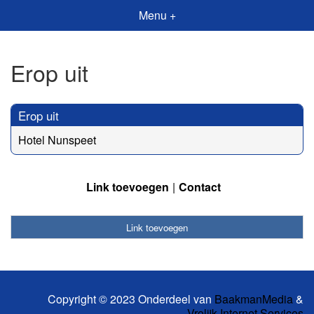
Menu +
Erop uit
Erop uit
Hotel Nunspeet
Link toevoegen
Contact
Link toevoegen
Copyright © 2023 Onderdeel van
BaakmanMedia
&
Vrolijk Internet Services